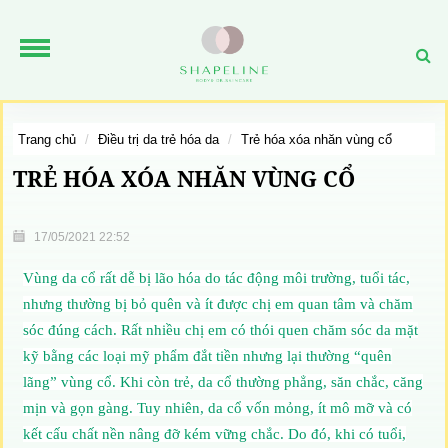
trang chủ
điều trị da trẻ hóa da
trẻ hóa xóa nhăn vùng cổ
TRẺ HÓA XÓA NHĂN VÙNG CỔ
17/05/2021 22:52
V
ùng da cổ rất dễ bị lão hóa do tác động môi trường, tuổi tác,
nhưng thường bị bỏ quên và ít được chị em quan tâm và chăm
sóc đúng cách. Rất nhiều chị em có thói quen chăm sóc da mặt
kỹ bằng các loại mỹ phẩm đắt tiền nhưng lại thường “quên
lãng” vùng cổ. Khi còn trẻ, da cổ thường phẳng, săn chắc, căng
mịn và gọn gàng. Tuy nhiên, da cổ vốn mỏng, ít mô mỡ và có
kết cấu chất nền nâng đỡ kém vững chắc. Do đó, khi có tuổi,