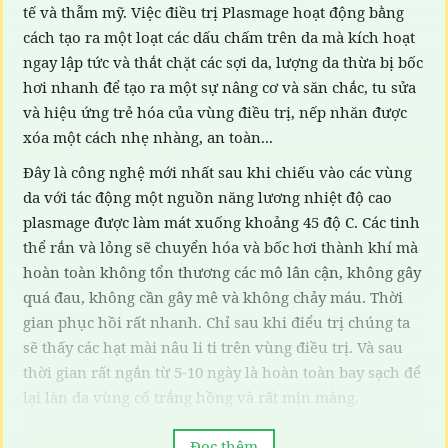
tế và thẫm mỹ. Việc điều trị Plasmage hoạt động bằng
cách tạo ra một loạt các dấu chấm trên da mà kích hoạt
ngay lập tức và thắt chặt các sợi da, lượng da thừa bị bốc
hơi nhanh để tạo ra một sự nâng cơ và săn chắc, tu sửa
và hiệu ứng trẻ hóa của vùng điều trị, nếp nhăn được
xóa một cách nhẹ nhàng, an toàn...
Đây là công nghệ mới nhất sau khi chiếu vào các vùng
da với tác động một nguồn năng lương nhiệt độ cao
plasmage được làm mát xuống khoảng 45 độ C. Các tinh
thể rắn và lỏng sẽ chuyển hóa và bốc hơi thành khí mà
hoàn toàn không tổn thương các mô lân cận, không gây
quá đau, không cần gây mê và không chảy máu. Thời
gian phục hồi rất nhanh. Chỉ sau khi điểu trị chúng ta
sẽ thấy các hạt mài nâu li ti trên vùng điều trị. Và sau
thời gian rất ngắn từ 5-10 ngày là hoàn toàn bay sạch để
lại làn da vùng cổ trắng hồng và rất mịn màng.
✅
Chỉ định điều trị:
Đọc thêm