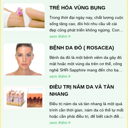
TRẺ HÓA VÙNG BỤNG
▪ Không gây đau đớn
Trong thời đại ngày nay, chất lượng cuộc
▪ Không chảy máu
sống tăng cao, đòi hỏi nhu cầu về cái
▪ Không cần gây mê, tiêm tê...
đẹp cũng phát triển không ngừng. Con
người sẵn sàng đầu tư ngân sách lớn
xem thêm
▪ Thời gian điều trị nhanh
cho việc tút lại nhan sắc của mình.
BỆNH DA ĐỎ ( ROSACEA)
▪ Chi phí thấp hơn mọi cách
Bệnh da đỏ là một bệnh viêm da gây đỏ
▪ Chủ động khi thực hiện
mặt hoặc một vùng da trên cơ thể, công
▪ Rất an toàn
nghệ SHR-Sapphire mang đến cho bạn
một giải pháp chuyên biệt trong điều trị
xem thêm
▪ Không phải xét nghiệm máu hay kiểm tra bệnh
bệnh da đỏ
lý khi trẻ hóa xóa nhăn vùng cổ bằng cách này
ĐIỀU TRỊ NÁM DA VÀ TÀN
NHANG
Quy trình trẻ hóa vùng cổ bằng
✅
Điều trị nám da và tàn nhang là một quá
Plasmage
trình cần thời gian, nám da có thể tự mất
hoặc cần phải điều trị, để biết cách điều
Trẻ hóa xóa nhăn vùng cổ là một quy trình bài bản
trị nám da bạn cần phải có thời gian,
xem thêm
chuyên khoa, nhằm đem lại kết quả và an toàn nhất khi