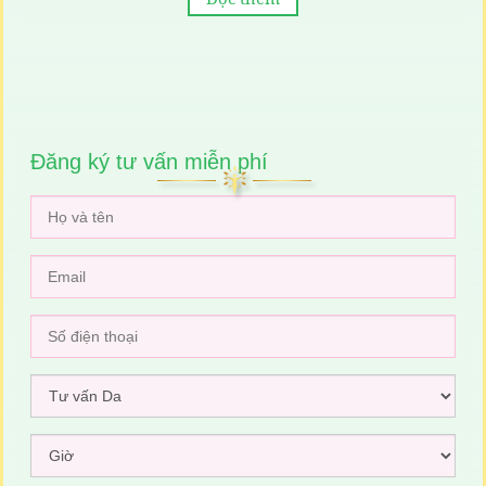
+ Trẻ hóa xóa nhăn vùng cổ
+ Xoá nếp nhăn (nếp nhăn mắt, mặt, khoe miệng ).
+ Xóa bọng mắt và sụp mí mắt.
+ Trị và xóa sẹo lồi, sẹo rỗ, sẹo tổn thương và
Đăng ký tư vấn miễn phí
phẩu thuật.
+ Trị mụn, mụn rỗ, sẹo thủy đậu.
+ Nâng cơ mặt, Vline vùng mặt.
+ Loại bỏ mụn thịt, mụn cóc, mụn ruồi, u nang bả
nhờn.
+ Trị nám, đồi mồi, tàn nhan, bớt nổi, xóa vết
xăm, dày sừng tiết bã...
+ Nâng mí, tạo mí, nhấn mí mắt.
Chống chỉ định:
✅