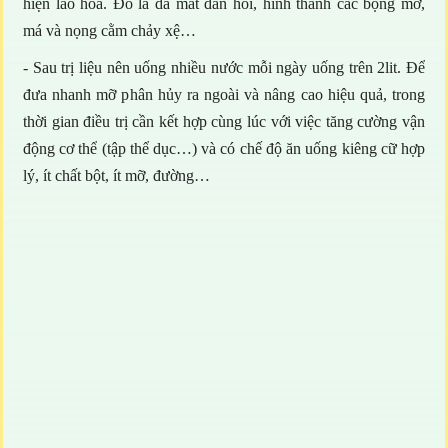
hiện lão hóa. Đó là da mất đàn hồi, hình thành các bọng mỡ,
má và nọng cằm chảy xệ…
- Sau trị liệu nên uống nhiều nước mỗi ngày uống trên 2lit. Để
đưa nhanh mỡ phân hủy ra ngoài và nâng cao hiệu quả, trong
thời gian điều trị cần kết hợp cùng lúc với việc tăng cường vận
động cơ thể (tập thể dục…) và có chế độ ăn uống kiêng cữ hợp
lý, ít chất bột, ít mỡ, đường…