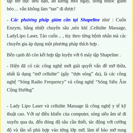
tập thể dục đều đặn, ăn kiêng mỗi ngày, uống thuốc giảm
béo… vẫn không làm “tan” đi được!
-
Các phương pháp giảm cân tại Shapeline
như : Cuốn
Enzym, bằng nhiệt chuyên sâu ,nén khí ,Cellulite Massage,
LadyLipo Laser, Tảo cuốn .. , tùy theo từng bệnh nhân mà các
chuyên gia áp dụng một phương pháp thích hợp .
Bên cạnh đó còn kết hợp tập luyện với 6 máy tập Shapeline .
- Hiện đã có các công nghệ mới giải quyết vấn đề mỡ thừa,
nhất là dạng “mỡ cellulite” (gây “dợn sóng” da), là các công
nghệ “Sóng Radio Frequency” và công nghệ “Sóng Siêu Âm
Cộng Hưởng”
- Lady Lipo Laser và cellulite Massage là công nghệ y tế kỹ
thuật cao. Với sự điều khiển của computer, sóng siêu âm sẽ đi
xuyên qua da, đến đúng độ sâu cần thiết, tác động với cường
độ và tần số phù hợp vào từng lớp mỡ, làm tế bào mỡ rung