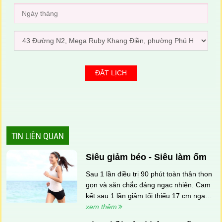
TIN LIÊN QUAN
Siêu giảm béo - Siêu làm ốm
Sau 1 lần điều trị 90 phút toàn thân thon
gọn và săn chắc đáng ngạc nhiên. Cam
kết sau 1 lần giảm tối thiểu 17 cm ngay
tức thì và tiếp tục giảm nhiều ngày sau
xem thêm
đó.