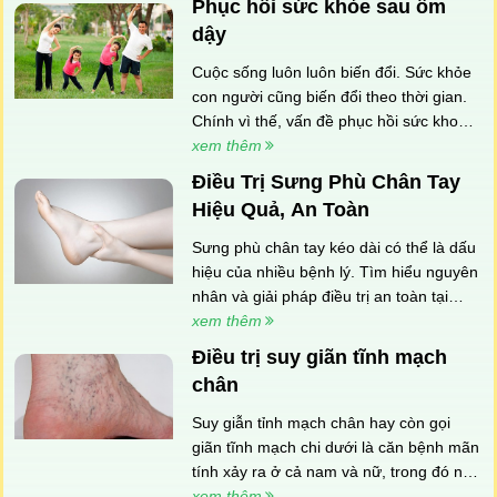
Phục hồi sức khỏe sau ốm
dậy
Cuộc sống luôn luôn biến đổi. Sức khỏe
con người cũng biến đổi theo thời gian.
Chính vì thế, vấn đề phục hồi sức khoẻ
là điều cần thiết đối với mọi người. Hãy
xem thêm
khôi phục sức khỏe để tăng cường khả
Điều Trị Sưng Phù Chân Tay
năng phòng vệ của cơ thể bạn
Hiệu Quả, An Toàn
Sưng phù chân tay kéo dài có thể là dấu
hiệu của nhiều bệnh lý. Tìm hiểu nguyên
nhân và giải pháp điều trị an toàn tại
Shapeline.
xem thêm
Điều trị suy giãn tĩnh mạch
chân
Suy giẫn tỉnh mạch chân hay còn gọi
giãn tĩnh mạch chi dưới là căn bệnh mãn
tính xảy ra ở cả nam và nữ, trong đó nữ
giới chiếm số đông hơn. Thống kê của
xem thêm