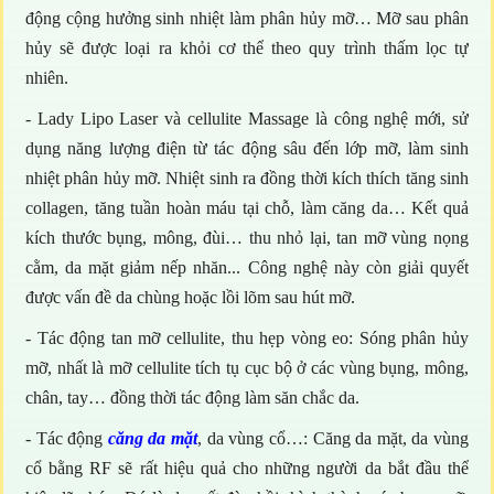
động cộng hưởng sinh nhiệt làm phân hủy mỡ… Mỡ sau phân
hủy sẽ được loại ra khỏi cơ thể theo quy trình thấm lọc tự
nhiên.
- Lady Lipo Laser và cellulite Massage là công nghệ mới, sử
dụng năng lượng điện từ tác động sâu đến lớp mỡ, làm sinh
nhiệt phân hủy mỡ. Nhiệt sinh ra đồng thời kích thích tăng sinh
collagen, tăng tuần hoàn máu tại chỗ, làm căng da… Kết quả
kích thước bụng, mông, đùi… thu nhỏ lại, tan mỡ vùng nọng
cằm, da mặt giảm nếp nhăn... Công nghệ này còn giải quyết
được vấn đề da chùng hoặc lồi lõm sau hút mỡ.
- Tác động tan mỡ cellulite, thu hẹp vòng eo: Sóng phân hủy
mỡ, nhất là mỡ cellulite tích tụ cục bộ ở các vùng bụng, mông,
chân, tay… đồng thời tác động làm săn chắc da.
- Tác động
căng da mặt
, da vùng cổ…: Căng da mặt, da vùng
cổ bằng RF sẽ rất hiệu quả cho những người da bắt đầu thể