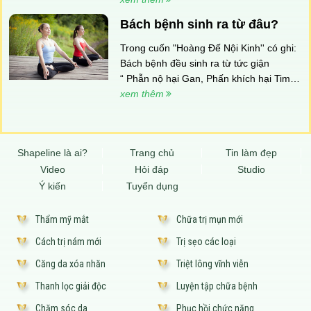
hội Tĩnh mạch học, có khoảng 30-40%
Bách bệnh sinh ra từ đâu?
dân số trưởng thành mắc bệnh, trong đó
2/3 là phụ nữ và 1/3 là đàn ông. Nhưng
Trong cuốn "Hoàng Đế Nội Kinh'' có ghi:
có đến trên 70% người mắc bệnh nhưng
Bách bệnh đều sinh ra từ tức giận
không quan tâm và để ý tại Việt Nam.
“ Phẫn nộ hại Gan, Phấn khích hại Tim,
Ưu sầu hại Phổi, suy nghĩ hại Tỳ, lo sợ
xem thêm
hại Thận “
Shapeline là ai?
Trang chủ
Tin làm đẹp
Video
Hỏi đáp
Studio
Ý kiến
Tuyển dụng
Thẩm mỹ mắt
Chữa trị mụn mới
Cách trị nám mới
Trị sẹo các loại
Căng da xóa nhăn
Triệt lông vĩnh viễn
Thanh lọc giải độc
Luyện tập chữa bệnh
Chăm sóc da
Phục hồi chức năng