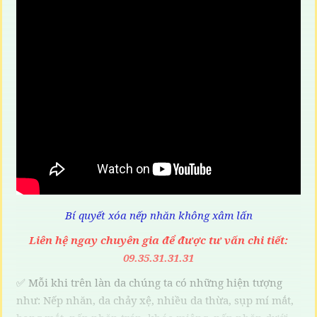
Bí quyết xóa nếp nhăn không xâm lấn
Liên hệ ngay chuyên gia để được tư vấn chi tiết:
09.35.31.31.31
✅ Mỗi khi trên làn da chúng ta có những hiện tượng
như: Nếp nhăn, da chảy xệ, nhiều da thừa, sụp mí mắt,