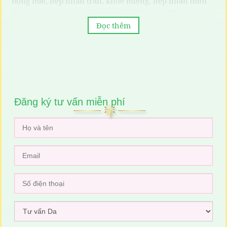
bọng mắt, nếp nhăn trán, khóe miệng, nếp nhăn dưới
chân tai, hoặc các khối thịt nhỏ nổi lên da, đồi mồi,
Đọc thêm
mụn thừa, mụn gạo vv...chúng ta đều nghĩ
đến phẩu.thuật và các biện pháp cắt khọt, mài mòn,
tiêm.chích... nên để lại một số tổn thương trên da
không mong muốn, đặc biệt làm đau, chảy.máu và cần
thời gian phục hồi lâu, cũng như để lại sẹo và thiếu sự
cân xứng, mất vẻ tự nhiên.
Đăng ký tư vấn miễn phí
Những nơi cần xóa nếp nhăn
• Xóa nếp nhăn vùng mắt:
Đây là vùng dễ lão hóa và nếp nhăn xuất hiện
sớm nhất trên khuôn mặt, cũng là vùng da rất khó
xóa nhăn, vùng mắt rất nhạy cảm, da mỏng,
collagen rất thưa, rất dễ mất nước và khô làm cho
vùng mắt có nhiều nếp nhăn, hiện nay có nhiều
cách để trẻ hóa và chăm sóc vùng da mắt, nhưng