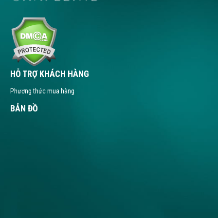
Xóa nếp nhăn bằng Plasmage
Đây là giải pháp xóa nhăn không can thiệp dao kéo và
tiêm.chích bằng công nghệ cao mới và rất an toàn, hiệu
quả, không có bất kỳ rủi ro liên quan đến sức.khỏe.
HỖ TRỢ KHÁCH HÀNG
Phương thức mua hàng
BẢN ĐỒ