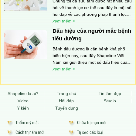
Chúng tôi đã sưu tầm được rất nhiều câu
hỏi về thanh lọc cơ thể sau đây là một số
hỏi đáp về các phương pháp thanh lọc
cơ thể như sau:
xem thêm
Dấu hiệu của người mắc bệnh
tiểu đường
Bệnh tiểu đường là căn bệnh khá phổ
biến hiện nay, sau đây Shapeline Việt
Nam xin giới thiệu một số dấu hiệu của
người mắc bệnh tiểu đường.
xem thêm
Shapeline là ai?
Trang chủ
Tin làm đẹp
Video
Hỏi đáp
Studio
Ý kiến
Tuyển dụng
Thẩm mỹ mắt
Chữa trị mụn mới
Cách trị nám mới
Trị sẹo các loại