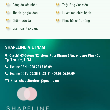
Căng da xóa nhăn
Triệt lông vĩnh viễn
Thanh lọc giải độc
Luyện tập chữa bệnh
Chăm sóc da
Phục hồi chức năng
Giảm cân tạo dáng
SHAPELINE VIETNAM
Địa chỉ:
43 Đường N2, Mega Ruby Khang Điền, phường Phú Hữu,
Tp. Thủ Đức, HCM
Hotline CSKH:
028 22 07 08 09
Hotline CGTV:
09.35.31.31.31
-
09.08.06.07.09
Email:
shapelinehcm@gmail.com