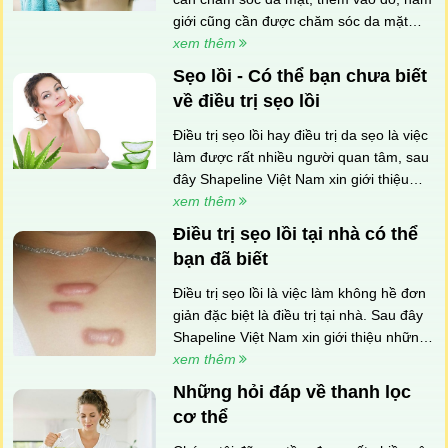
giới cũng cần được chăm sóc da mặt
một cách đầy đủ
xem thêm
Sẹo lồi - Có thể bạn chưa biết
về điều trị sẹo lồi
Điều trị sẹo lồi hay điều trị da sẹo là việc
làm được rất nhiều người quan tâm, sau
đây Shapeline Việt Nam xin giới thiệu
phương pháp làm đẹp từ thiên nhiên
xem thêm
sau:
Điều trị sẹo lồi tại nhà có thể
bạn đã biết
Điều trị sẹo lồi là việc làm không hề đơn
giản đặc biệt là điều trị tại nhà. Sau đây
Shapeline Việt Nam xin giới thiệu những
thông tin về điều trị sẹo lồi có thể bạn đã
xem thêm
biết.
Những hỏi đáp về thanh lọc
cơ thể