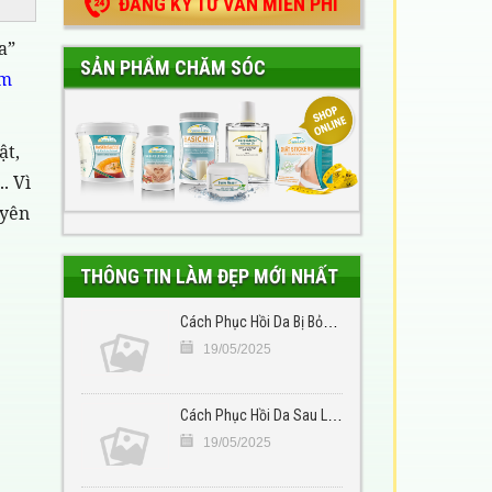
ĐĂNG KÝ TƯ VẪN MIỄN PHÍ
a”
SẢN PHẨM CHĂM SÓC
m
ật,
. Vì
uyên
THÔNG TIN LÀM ĐẸP MỚI NHẤT
Cách Phục Hồi Da Bị Bỏng: Hướng Dẫn Giảm Đau Rát, Kháng Viêm, Ngừa Sẹo Hiệu Quả Tại Nhà
19/05/2025
Cách Phục Hồi Da Sau Laser: Hướng Dẫn Chăm Sóc Đúng Cách Giúp Da Nhanh Lành, Giảm Đau Rát, Ngừa Sẹo
19/05/2025