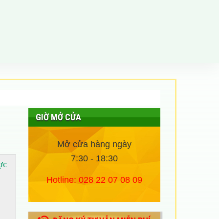
GIỜ MỞ CỬA
Mở cửa hàng ngày
7:30
-
18
:30
ợc
Hotline:
028 22 07 08 09