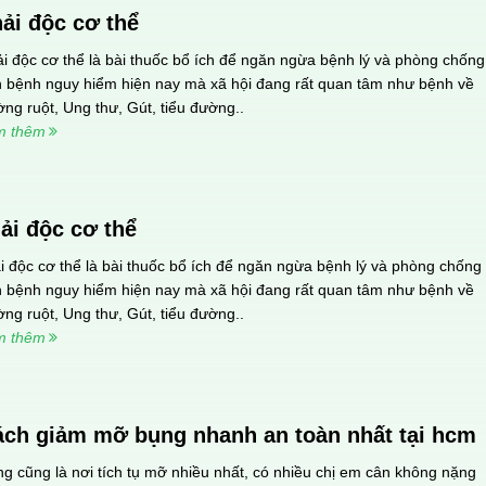
ại để đánh bại bất kỳ tác nhân bệnh lý từ môi trường xung 
ải độc cơ thể
i độc cơ thể là bài thuốc bổ ích để ngăn ngừa bệnh lý và phòng chống
 bệnh nguy hiểm hiện nay mà xã hội đang rất quan tâm như bệnh về
ng ruột, Ung thư, Gút, tiểu đường..
 khớp không dùng thuốc)
m thêm
ải độc cơ thể
i độc cơ thể là bài thuốc bổ ích để ngăn ngừa bệnh lý và phòng chống
không dùng thuốc!
 bệnh nguy hiểm hiện nay mà xã hội đang rất quan tâm như bệnh về
ng ruột, Ung thư, Gút, tiểu đường..
luyện
m thêm
 và thật thú vị là khi vân động chúng ta lại có sức khỏe. 
m sóc sức khỏe chủ động cần thiết, khi tập luyện hay vận
ách giảm mỡ bụng nhanh an toàn nhất tại hcm
m việc ổn định và khí huyết được lưu thông, cơ bắp, xương
g cũng là nơi tích tụ mỡ nhiều nhất, có nhiều chị em cân không nặng
 Có rất nhiều hình thức tập luyện để chăm sóc sức khỏe k