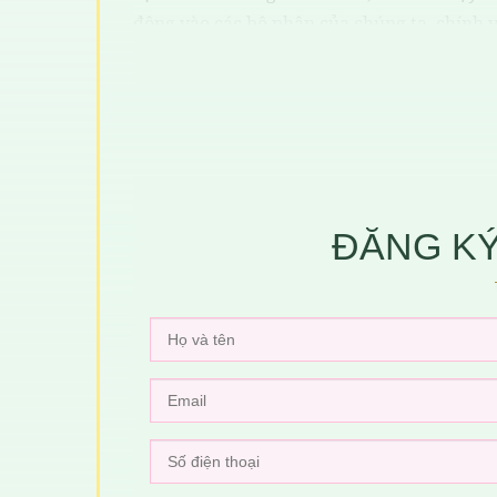
động vào các bộ phận của chúng ta, chính v
không cần dùng thuốc từ bên ngoài vào, " T
vũ trụ..". Chỉ khi cơ thể bạn bị thâm nhập 
dịch bị suy yếu thì lúc đo chúng ta bắt buộ
Thuốc là gì?
Thuốc là (Dược phẩm) chính là một loại ch
ĐĂNG KÝ
chẩn đoán và điều trị hoặc phòng bệnh cho 
thiếu trong việc điều trị và phòng chống b
cho bệnh lý mà còn có hại cho sức khỏe, ch
khỏe không dùng thuốc..
Vai trò của thuốc đối với sứ
Vai trò của thuốc hay dược phẩm là rất qua
sức khỏe yếu, bệnh tật tấn công .. thì thuố