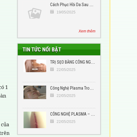
Cách Phục Hồi Da Sau Phẫu Thuật: Hướng Dẫn Chăm Sóc Đúng Cách Giúp Da Nhanh Lành, Giảm Sẹo Tối Ưu
19/05/2025
Xem thêm
TIN TỨC NỔI BẬT
TRỊ SẸO BẰNG CÔNG NGHỆ CAO PLASMAGE TẠI TPHCM
22/05/2025
có 1
Công Nghệ Plasma Trong Thẩm Mỹ: Bước Tiến Vượt Trội Trong Tái Tạo Da
oàn
22/05/2025
CÔNG NGHỆ PLASMA – GIẢI PHÁP XÓA SẸO HIỆU QUẢ, KHÔNG XÂM LẤN
22/05/2025
 của
trên