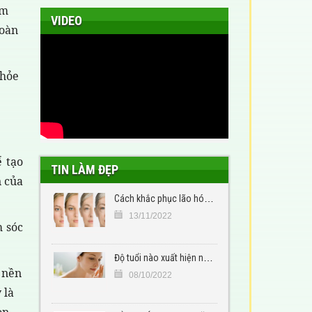
ăm
VIDEO
toàn
khỏe
ể tạo
TIN LÀM ĐẸP
n của
Cách khắc phục lão hóa da
13/11/2022
m sóc
Độ tuổi nào xuất hiện nám, tàn nhang
 nền
08/10/2022
 là
òn