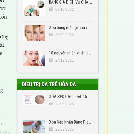
BẢNG GIÁ DỊCH VỤ CHĂM SÓC SỨC KHỎE TẠI SHAPELINE
ược
07/10/2022
tốn
Xóa bọng mắt tại nhà với những cách đơn giản
30/09/2022
ướng
hi
e
10 nguyên nhân khiến bạn nổi mụn trứng cá
24/12/2021
ĐIỀU TRỊ DA TRẺ HÓA DA
ng
XÓA SẸO CÁC LOẠI: 15 CÁCH TRỊ SẸO HÀNG ĐẦU MÀ BẠN NÊN BIẾT
28/05/2025
Xóa Nếp Nhăn Bằng Plasma – Giải Pháp Trẻ Hóa Da Hiệu Quả Cho Phụ Nữ Tuổi 30+
n
22/02/2025
t tác