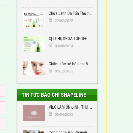
toàn
Chữa Lành Da Tổn Thương Với Toplife Essences – Giải Pháp Hoàn Hảo Cho Làn Da Khỏe Đẹp
ng
22/02/2025
XỊT PHỤ KHOA TOPLIFE ESSENCES
03/08/2024
ệnh,
Chăm sóc trẻ hóa da tốt nhất tại Việt Nam
thể
02/12/2023
i
ức
TIN TỨC BÁO CHÍ SHAPELINE
VIỆC LÀM ỔN ĐỊNH, THU NHẬP CAO TẠI QUẬN 1, HCM
05/04/2022
ạng
g
Công nghệ Áo: Shapeline và trách nhiệm xã hội