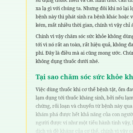
xa lạ gì với chúng ta. Nhưng đôi khi nó lại 
bệnh này thì phát sinh ra bệnh khác hoặc v
kém, mất nhiều thời gian, chính vì vậy chỉ 
Chính vì vậy chăm sóc sức khỏe không dù
tới vì nó rất an toàn, rất hiệu quả, không 
phí. Đây là điều mà ai cũng mong ước. Chú
không dụng thuốc dưới nhé.
Tại sao chăm sóc sức khỏe k
Việc dùng thuốc khi cơ thể bệnh tật, ốm đ
lạm dụng tới thuốc kháng sinh, bởi nếu lạ
chứng, rối loạn và chuyển từ bệnh này qua
khám phá được hết khả năng của con người,
người được ví như một tiểu hành tinh vậy, 
dịch và đề kháng của cơ thể, chính vì vậy cơ