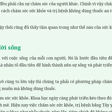
 đều phải cần sự chăm sóc của người khác. Chính vì vậy ch
à cách chăm sóc sức khỏe và trị bệnh không dùng thuốc an 
vậy thôi cũng đủ thấy tầm quan trong như thế nào của sức 
đời sống
i với cuộc sống của mỗi con người. Nó là bước đầu tiên đ
Là nhân tố đầu tiên để hình thành nên sự sống và phát triể
 vô cùng to lớn vậy thì chúng ta phải có phương pháp chă
g muốn mà không dùng thuốc.
 sóc sức khỏe. Khoa học ngày càng phát triển kéo theo đó
 mẽ. Hiện nay việc chăm sóc sức khỏe, trị bệnh bằng Tây y
iệp y khoa như phẫu thuật, xâm lấn, tiêm chích đã không c