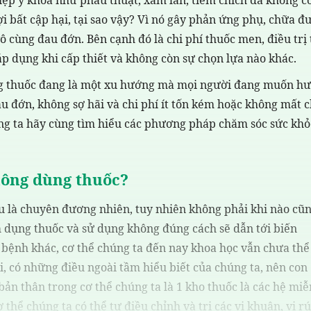
lợi bất cập hại, tại sao vậy? Vì nó gây phản ứng phụ, chữa đ
ô cùng đau đớn. Bên cạnh đó là chi phí thuốc men, điều trị 
áp dụng khi cấp thiết và không còn sự chọn lựa nào khác.
ng thuốc đang là một xu hướng mà mọi người đang muốn h
đau đớn, không sợ hãi và chi phí ít tốn kém hoặc không mất c
ng ta hãy cùng tìm hiểu các phương pháp chăm sóc sức khỏ
hông dùng thuốc?
au là chuyên đương nhiên, tuy nhiên không phải khi nào cũ
m dụng thuốc và sử dụng không đúng cách sẽ dẫn tới biến
 bệnh khác, cơ thể chúng ta đến nay khoa học vẫn chưa thể
 có những điều ngoài tầm hiểu biết của chúng ta, nên con
bản thân trong cơ thể chúng ta là 1 kho thuốc là các hệ miễ
 thể chúng ta có thể tự điều chỉnh và trị các vi khuân, vi rú