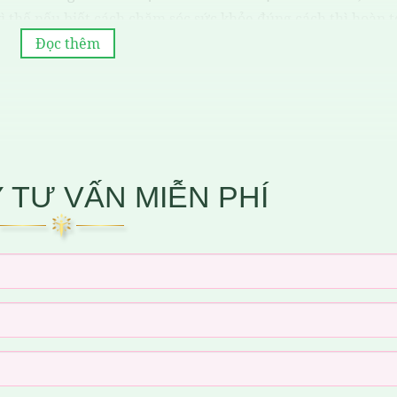
ì thế nếu biết cách chăm sóc sức khỏe đúng cách thì hoàn 
huốc chính là các thức ăn, nước uống, không khí, năng lượ
Đọc thêm
các vi khuẩn, vi rút.. sinh ra các căn bệnh mà khả năng miễn
c phải sử dụng thuốc để can thiệp..
ất hóa học được nghiên cứu và sản xuất ra nhằm để chữa b
 TƯ VẤN MIỄN PHÍ
con người kể cả động vật và thực vật..Thuốc là thứ không 
ệnh tật, nhưng nếu sử dụng không đúng cách sẽ không có lợ
ính vì vậy cần hiểu biết về thuốc khí áp dụng để chăm sóc s
c khỏe như thế nào?
n trọng đối với đời sống con người, khi chúng ta có tình tr
c đóng vai trò nhằm cải thiện sức khỏe cho người bệnh, cũn